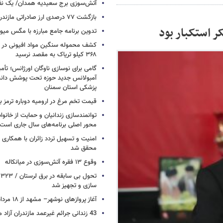
آتش‌سوزی برج سعیدیه همدان/ یک نف
بازگشت ۷۷ درصدی ارز صادراتی مازندران
ر استکبار بود
تدوین برنامه جامع مبارزه با مگس میوه
کشف محموله سنگین مواد افیونی در د
۳۶۸ کیلو تریاک به مقصد نرسید
آمبولانس جدید حوزه تحت پوشش دانش
پزشکی استان سمنان
قیمت تخم مرغ در ارومیه دوباره ترمز بر
توانمندسازی زندانیان و حمایت از خانواد
محور اصلی برنامه‌های سال جاری است
امنیت و تسهیل تردد زائران با همکاری 
محقق شد
وقوع ۱۳ فقره آتش‌سوزی در میانکاله
ت
سازی و تجهیز شد
آغاز پروازهای نوشهر– مشهد از ۱۸ مرداد
43 زندانی جرائم غیرعمد مازندران آزاد می شوند