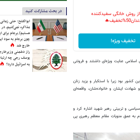
در بحث مشارکت کنید
 از روش خانگی سفیدکننده
دان50%تخفیف🔥
ابوالفتح: حتی زمانی 
مذاکره نمی‌کنیم، در 
هستیم/ برجام برای ای
چون برجام به سود ایرا
تخفیف ویژه!
خارج شد
راز دشمنی وزیرخارجه 
یوسف رجی چه ارتباط
سلامی عنایت ویژه‌ای داشتند و فروتنی
به اسرائیل دارد؟
ور بود زیرا با استکبار و یزید زنان
و شهادت ایشان و خانواده‌شان، واقعه‌ای
سیاسی و تربیتی رهبر شهید اشاره کرد و
ام به عمق منویات مقام معظم رهبری پی