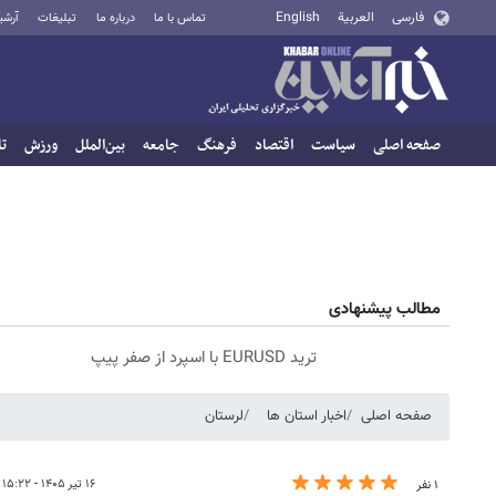
فارسی
العربية
English
تماس با ما
درباره ما
تبلیغات
آرشی
صفحه اصلی
سیاست
اقتصاد
فرهنگ
جامعه
بین‌الملل
ورزش
تا
مطالب پیشنهادی
ترید EURUSD با اسپرد از صفر پیپ
صفحه اصلی
اخبار استان ها
لرستان
۱۶ تیر ۱۴۰۵ - ۱۵:۲۲
۱ نفر