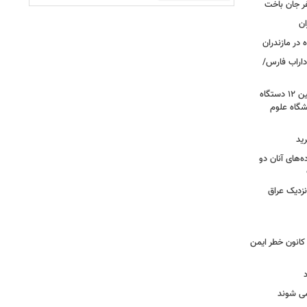
ر جان باخت
 در مازندران
اراب فارس/
گامی برای نوسازی ناوگان اورژانس؛ تأمین ۱۲ دستگاه
گاه علوم
ید
ه‌های آنان دو
نزدیک عراق
حول بی سابقه در برق لرستان / ۳۲۳ کانون خطر ایمن