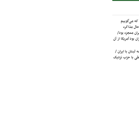
که می‌گوییم
حال مذاکره
ران معجزه بود/
ن بود آمریکا از آن
لبنان با ایران /
ی با حزب نزدیک