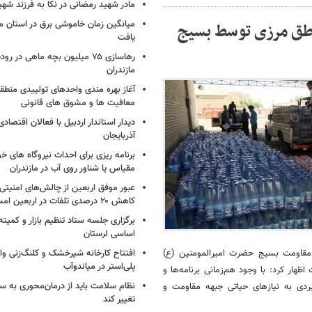
مادر شهید رمضانی در نکا به فرزند 
میانگین زمان خاموشی برق در استان م
 به مناطق مرزی توسط بسیج
یافت
رهاسازی ۷۵ میلیون بچه ماهی در ر
مازندران
آغاز بهره مندی واحدهای تولییدی منطقه 
معافیت ها و مشوق های قانونی
دیدار استاندار اردبیل با فعالان اقتصا
آذربایجان
برنامه ریزی برای احداث نیروگاه های
مقیاس یا شناور روی آب در مازندران
عبور موفق اربعین از چالش‌های امنیتی 
کاهش ۲۰ درصدی تلفات در اربعین امسال
برگزاری جلسه ستاد تنظیم بازار و کمیته
اساسی لرستان
قاومت بسیج حضرت امیرالمومنین (ع)
افتتاح کارخانه شیرخشک و کلنگ‌زنی واح
پلی‌استر در میاندوآب
اظهار کرد: با وجود هم‌زمانی برنامه‌ها و
نظام سلامت باید از درمان‌محوری به 
بردی به نیازهای حیاتی جبهه مقاومت و
تغییر کند