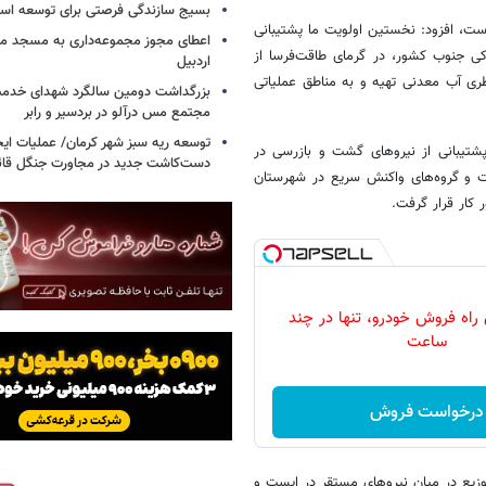
بسیج سازندگی فرصتی برای توسعه اس
است، افزود: نخستین اولویت ما پشتیبانی
اعطای مجوز مجموعه‌داری به مسجد محل
ای آبی و خاکی جنوب کشور، در گرمای طاقت‌فرسا از
اردبیل
ری می‌کنند. در همین راستا، محموله‌ای شامل ۲۰ هزار بطری آب معدنی تهیه و به مناطق عملیاتی
بزرگداشت دومین سالگرد شهدای خدمت
مجتمع مس درآلو در بردسیر و رابر
توسعه ریه سبز شهر کرمان/ عملیات ای
شتیبانی از نیروهای گشت و بازرسی در
دست‌کاشت جدید در مجاورت جنگل قائم
ت و گروه‌های واکنش سریع در شهرستان
 کار قرار گرفت.
 راه فروش خودرو، تنها در چند
ساعت
درخواست فروش
ار و ۷۰۰ بطری آب معدنی برای توزیع در میان نیروهای مستقر در ایست و