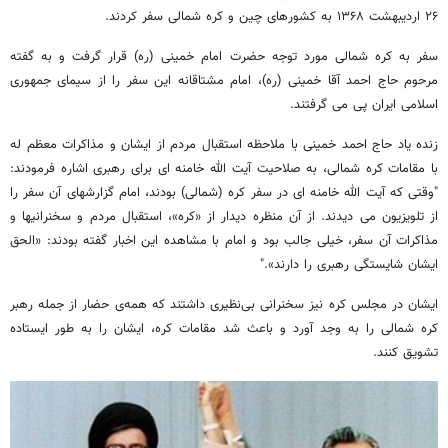
۲۶ اردیبهشت ۱۳۶۸ به کشورهای چین و کره ‌شمالی سفر کردند.
سفر به کره شمالی مورد توجه حضرت امام خمینی (ره) قرار گرفت و به گفته
مرحوم حاج احمد آقا خمینی (ره)، امام مشتاقانه این سفر را از سیمای جمهوری
اسلامی ایران پی می گرفتند.
زنده یاد حاج احمد خمینی با ملاحظه استقبال مردم از ایشان و مذاکرات معظم له
با مقامات کره شمالی، به صلاحیت آیت الله خامنه ای برای رهبری اشاره فرمودند:
"وقتی که آیت الله خامنه ای در سفر کره (شمالی) بودند، امام گزارشهای آن سفر را
از تلویزیون می دیدند. از آن منظره دیدار از «کره»، استقبال مردم و سخنرانیها و
مذاکرات آن سفر، خیلی جالب بود و امام با مشاهده این اخبار گفته بودند: «الحق
ایشان شایستگی رهبری را دارند»."
ایشان در مجلس کره نیز سخنرانی بی‌نظیری داشتند که همه‌ی حضار از جمله رهبر
کره شمالی را به وجد آورد و باعث شد مقامات کره، ایشان را به طور ایستاده
تشویق کنند.