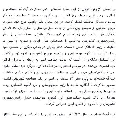
بر اساس گزارش کیهان از این سفر: نخستین دور مذاکرات آیت‌الله خامنه‌ای و
قذافی ـ رهبر لیبی ـ همان روز آغاز شد و طرفین به مدت ۳ ساعت با یکدیگر
پیرامون مسائل مختلف گفتگو کردند. در این دیدار، دکتر ولایتی طرح خود مبنی بر
خروج اسرائیل از مجامع بین‌المللی از جمله سازمان ملل را مطرح کرد که قذافی
آمادگی خود را در این زمینه اعلام نمود. دکتر ولایتی، هدف اصلی از سفر
رئیس‌جمهوری کشورمان به لیبی را هماهنگی میان ایران و سوریه و لیبی در
مقابله با رژیم اشغالگر قدس دانست. دکتر ولایتی در بخش دیگری از سخنان خود
به استقبال بسیار گرم مردم لیبی از رئیس‌جمهوری کشورمان اشاره کرد و گفت:
این استقبال نشانه‌ی آن است که دولت جماهیر لیبی به رابطه با برادران ایرانی
خود اهمیت می‌دهد. در مراسم استقبال، سرهنگ قذافی، سرگرد عبدالسلام جلود،
دبیر کل کمیته‌های مردمی لیبی و مقامات بلندپایه‌ی این کشور حضور داشتند.
آیت‌الله خامنه‌ای در پایان سفر ۲۴ ساعته به لیبی در یک مصاحبه تلویزیونی گفتند:
«محور مذاکرات با قذافی، مقابله با رژیم صهیونیستی و حل قضیه فلسطین بود.»
ایشان با بدرقه‌ی قذافی و عبدالسلام جلود، لیبی را به مقصد الجزایر ترک نمود.
همزمان با ترک لیبی، جنگنده‌های این کشور، هواپیمای حامل رئیس‌جمهوری
کشورمان را تا خروج از فضای لیبی همراهی کردند.
آیت‌الله خامنه‌ای در سال ۱۳۶۳ نیز سفری به لیبی داشتند که در این سفر اتفاق