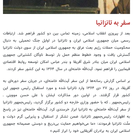
سفر به تانزانیا
بعد از پیروزی انقلاب اسلامی، زمینه تماس بین دو کشور فراهم شد. ارتباطات
رسمی میان جمهوری اسلامی ایران و تانزانیا در اوایل جنگ تحمیلی به دنبال
محکومیت حملات رژیم بعث عراق به جمهوری اسلامی ایران از سوی دولت تانزانیا
گسترش یافت و وجود خطوط منظم حمل بار توسط ناوگان کشتیرانی جمهوری
اسلامی ایران میان بنادر شرق آفریقا و بندر عباس امکان توسعه روابط اقتصادی
فیمابین را فراهم نمود. آیت‌الله خامنه‌ای در سال ۱۳۶۴ به این کشور سفر کردند.
بر اساس گزارش رسانه‌ها از این سفر آیت‌الله خامنه‌ای، در جریان سفر دوره‌ای به
آفریقا، در روز ۲۷ دی ۱۳۶۴ وارد تانزانیا شده و مورد استقبال رئیس جمهور این
کشور قرار گرفتند. در اولین دور مذاکرات ایشان با علی حسن مووینی ـ
رئیس‌جمهور ـ که با حضور وزاری خارجه دو کشور برگزار گردید، رئیس‌جمهور تانزانیا
از سفر آیت‌الله خامنه‌ای به تانزانیا ابراز خرسندی کرد. آیت‌الله خامنه‌ای نیز در پاسخ
به اظهارات رئیس‌جمهور تانزانیا، ضمن تشکر از استقبال و پذیرایی گرم دولت و
ملّت تانزانیا فرمودند: «ما می‌خواهیم حمایت بی‌دریغ و دوستی صمیمانه جمهوری
اسلامی ایران به برادران آفریقایی خود را ابراز کنیم.»