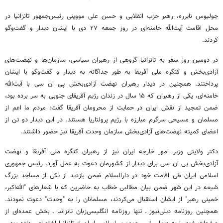
جولیوس نایرره، رهبر حزب انقلابی و حسن علی مووینی رئیس‌جمهور تانزانیا در
محل اقامت آیت‌الله خامنه‌ای در روز جمعه ۲۷ دی با ایشان دیدار و گفت‌وگو
کردند.
در دومین روز سفر به تانزانیا گروهی از رهبران سیاسی، سازمان‌ها و نهضت‌های
آزادی‌بخش و کنگره ملی آفریقا به طور جداگانه به دیدار و گفت‌وگو با ایشان
پرداختند. همچنین در دیدار رهبران نهضت آزادی‌بخش پی ان سی با آیت‌الله
خامنه‌ای، یکی از رهبران که ۱۵ سال در زندان رژیم آفریقای جنوبی به سر برده بود،
ضمن تمجید از نقش ایران در حمایت از محرومان آفریقا گفت: مردم ما اعم از
مسلمان و مسیحی سرگرم مبارزه با رژیم پرولتاریا هستند. در این دیدار دو تن از
اعضای کمیته نهضت‌های آزادی‌بخش سازمان وحدت آفریقا نیز حضور داشتند.
دکتر ولایتی وزیر امور خارجه ایران نیز از رهبران کنگره ملی آفریقا و نهضت
آزادی‌بخش پی ان سی برای دیدار از کشورمان دعوت به عمل آورد. رئیس ‌جمهوری
اسلامی ایران طی اقامت خود در دارالسلام ضمن بازدید از یکی از مساجد بزرگ
شیعه در این شهر ضمن بیان مطالبی خطاب به حاضرین که با شعارهای "الله‌اکبر،
خمینی رهبر" از ایشان استقبال می‌کردند، مسلمانان را به "وحدت" دعوت نمودند.
همچنین روزنامه دیلی‌نیوز ـ تنها روزنامه انگلیسی‌زبان تانزانیا ـ بخش عمده‌ای از