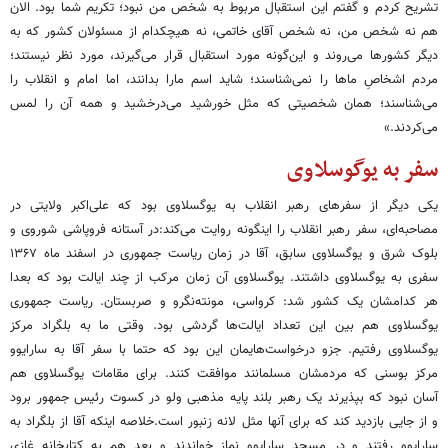
تشریح کردم و گفتم این استقبال مربوط به شخص من نبود؛ تکریم شما بود. الان
هم نه شخص من، نه شخص آقای خاتمی، نه هیچکدام از مسئولان کشور که به
دیگر کشورها می‌روند و این‌گونه مورد استقبال قرار می‌گیرند، مورد نظر نیستند؛
مردم اشخاصِ ماها را نمی‌شناسند؛ شاید اسم مارا بدانند، اما امام و انقلاب را
می‌شناسند؛ همان شخصیتی که مثل خورشید می‌درخشید و همه آن را لمس
می‌کردند.»
سفر به یوگوسلاوی
یکی دیگر از سفرهای رهبر انقلاب به یوگسلاوی بود که علی‌اکبر ولایتی در
مصاحبه‌ای، سفر رهبر انقلاب را اینگونه روایت می‌کند:در آستانه فروپاشی شوروی و
بلوک شرق و یوگسلاوی سابق، آقا در زمان ریاست جمهوری در اسفند ماه ۱۳۶۷
سفری به یوگسلاوی داشتند. یوگسلاوی آن زمان مرکب از چند ایالت بود که بعدا
هر کدامشان یک کشور شد: کرواسی، مونته‌نگرو و صربستان. ریاست جمهوری
یوگسلاوی هم بین این تعداد ایالت‌ها گردشی بود. وقتی ما به بلگراد مرکز
یوگسلاوی رفتیم. جزو درخواست‌هایمان این بود که حتما با سفر آقا به سارایوو
مرکز بوسنی که مردمشان مسلمانند موافقت کنند. برای مقامات یوگسلاوی هم
آسان نبود که بپذیرند یک رهبر بلند پایه مذهبی ولو در کسوت رئیس جمهور برود
و از جایی بازدید کند که برای آنها مثل لانه زنبور است.خلاصه اینکه آقا از بلگراد به
سارایوو رفتند و در مسجد سارایوو نماز خواندند و بعد هم به کتابخانه غازی