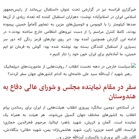
خبرگزاری فرانسه نیز در گزارشی تحت عنوان «استقبال بی‌مانند از رئیس‌جمهور
اسلامی ایران در اسلام‌آباد» نوشت: «هزاران استقبال کننده که تعداد زیادی از آن‌ها
صدها کیلومتر را با اتوبوس و اتومبیل‌های مزین به تصاویر [امام] خمینی پیموده
بودند، کاملا کنترل مراسم را از دست نیروهای انتظامی خارج ساخته بودند.» در
ادامه این گزارش همچنین آمده بود: «بر روی نوارهای قرمز رنگی که دور سر
بسیاری از استقبال کنندگان بسته بود نوشته شده بود: گوش به فرمان تو ایم
خمینی، ما آماده‌ایم برای ایران خون خود را نثار کنیم.»
سفر در مقام نماینده مجلس و شورای عالی دفاع به
هندوستان
در آستانه‌ی دومین سالگرد پیروزی انقلاب هیئت‌هایی از ایران برای رساندن پیام
انقلاب به کشورهای مختلف جهان گسیل می‌شوند. هر هیئت به همراه یک
نماینده است. آلمان و اتریش، شهید باهنر؛ ایتالیا، مرحوم فخرالدین حجازی؛
فرانسه، آقای احمد عزیزی؛ ژاپن، شهید هاشمی‌نژاد؛ یمن، شهید حقانی؛ بنگلادش،
آقای علی اکبر پرورش؛ پاکستان، آیت‌الله جنتی و...