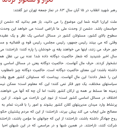
تکرار و نشخوار کردند
رهبر شهید انقلاب در ۱۵ آبان سال ۸۳ در نماز جمعه تهران نیز گفتند:
ملت ایران! البته شما این موضوع را می دانید، باز هم بدانید که دشمن ا
حواسمان باشد. دشمن از وحدت ملی ما ناراضی است؛ می خواهد این وحدت ملی
سطوح بالای کشور، مسئولان کشور در مسائل اساسی یک نظر و یک عقیده 
وقتی که می بینند رئیس جمهور، رئیس مجلس، رئیس قوه ی قضائیه و مسئول
جور حرف می زنند، اینها می خواهند یقه ی خودشان را پاره کنند؛ ناراحتند؛ می 
سال اخیر شنیدید که شعار حاکمیت دوگانه داده شد! عده یی بی عقل هم د
نشخوار کردند. حرف مال آنهاست. حاکمیت دوگانه یعنی در مسائل اساسی و
داشته باشند؛ این معنای حاکمیت دوگانه است. حاکمیت دوگانه چیز نامطلوب
این را شعار دادند! این مالِ آنهاست. پیداست که مسئولان کشور هیچ وق
سیاستهای مختلف، یک جور فکر نمی کنند؛ این که معلوم است؛ ممکن نی
زمینه ها مسلط بر همه ی ارکان کشور باشد؛ اما آن چه که آنها می خواهند،
اختلاف در مسائل اساسی کشور است؛ از نبودِ این ناراحت می شوند. از این ک
پرنشاط وارد میدان مدیریتهای کلان کشور بشوند و امور را با قدرت تمام به
مصالح ملی ایجاب می کند پیش ببرند، ناراحتند؛ از این که مردم پشتیبان حکومت 
روح جهادگر داشته باشند، ناراحتند؛ از این که جوانهای ما مؤمن باشند، ناراحتن
شرکت کنند، ناراحتند. در همین شبها و در مراسمی که در این شبهای احیا 