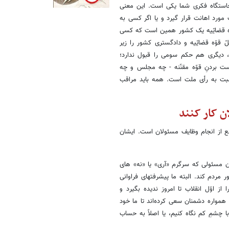
خاستگاه فکری شما یکی است. این معنی
مورد اهانت قرار گیرد و یا اگر کسی به
قوّه قضایّیه یک کشور همین است که کسی
قوّه قضایّیه و دادگستری کشور را زیر
، دیگری هم حکم سومی را قبول ندارد؛
ست بردنِ قوّه مقنّنه - چه مجلس و چه
سبت به رأی ملت است. همه باید مراقب
ن کار کنند
ه دعواهای سیاسی مانع از انجام وظایف مسئولان است. ایشان
ن مسئولی که سرگرم «آری» یا «نه» های
دم کند. البته ما پیشرفتهای فراوانی
 اوّل انقلاب تا امروز ندیده بگیرد و
مواره دشمنان سعی کرده‌اند تا ما خود
ا چشمِ کم نگاه کنیم، یا اصلاً به حساب