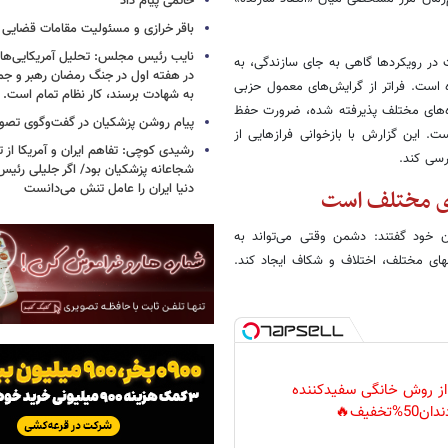
خاتمی پیام داد
باقر خرازی و مسئولیت مقامات قضایی
نایب رئیس مجلس: تحلیل آمریکایی‌ها ا
در رویکردها گاهی به جای سازندگی، به
در هفته اول در جنگ رمضان رهبر و جم
 است. فراتر از گرایش‌های معمول حزبی
به شهادت برسند، کار نظام تمام است.
ه‌های مختلف پذیرفته شده، ضرورت حفظ
پیام روشن پزشکیان در گفت‌وگوی تص
. این گزارش با بازخوانی فرازهایی از
رشیدی کوچی: تفاهم ایران و آمریکا از
رسی کند.
شجاعانه پزشکیان بود/ اگر جلیلی رئیس
دنیا ایران را عامل تنش می‌دانست
ی مختلف است
به‌های نماز جمعه تهران‌ خود گفتند: دشمن وقتی می‌تواند به
ای مختلف، اختلاف و شکاف ایجاد کند.
 از روش خانگی سفیدکننده
دان50%تخفیف🔥