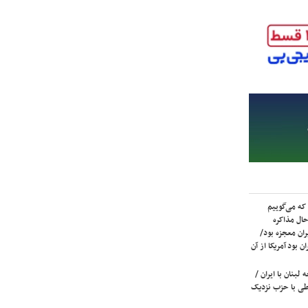
که می‌گوییم
حال مذاکره
ران معجزه بود/
ن بود آمریکا از آن
لبنان با ایران /
ی با حزب نزدیک