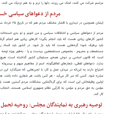
مراسم شرکت می کنند، اشک می ریزند، دلها را نرم و به هم نزدیک می کنند.
مردم از دعواهای سیاسی خسته
ایشان همچنین در دیداری با اقشار مختلف مردم‌ هم که در تاریخ ۲۵ خرداد سال ۸۴ انجام شد، گفتند:
مردم از دعواهای سیاسی و اختلافات سیاسی و من خوبم و تو بدی خسته‌اند؛ 
کشور کارهای زیادی هست که باید انجام بگیرد؛ کارهای زیادی هم انجام گرف
باید برطرف شود؛ گره‌هایی هست که باید باز شود. در کشور باید فساد ر
مستضعف و محروم - بخصوص مستضعفینِ بیدست و پا - به‌طور ویژه توجه شو
است که قانون اساسی بر دوش همه‌ی مسئولان کشور گذاشته است؛ هیچ‌کس ن
بدارد. دعواهای لفظی، شعارهای لفاظیگونه، اسم از مفاهیم مبهم و بیسروته 
احتیاج دارند به این‌که در میدان عمل و کار، با لجن‌هایی که نمیگذارد این در
مبارزه شود. کسی که سر کار می‌آید - هر کس باشد، هر شعاری داده باشد، هر 
اولین وظیفه‌اش این است که برای گره‌گشایی مشکلات مردم آستین همت بالا
مؤمن به حق مردم و مؤمن به کارآیی نظام جمهوری اسلامی هستند، انتخاب ک
کار کند.
توصیه رهبری به نمایندگان مجلس: روحیه تحمل ح