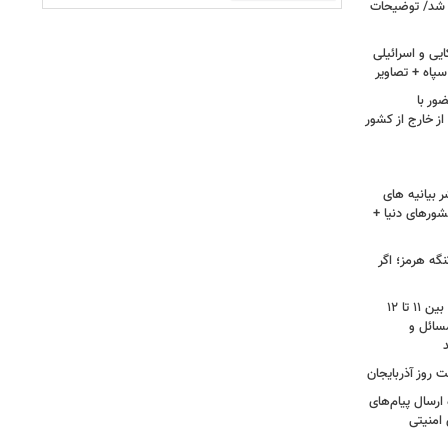
 شد/ توضیحات
یی و اسرائیلی
پاه + تصاویر
ور با
ز خارج از کشور
 بیانیه های
شورهای دنیا +
گه هرمز؛ اگر
محمودزاده: نمره مجلس دوازهم از ۲۰، بین ۱۱ تا ۱۲
سائل و
 روز آذربایجان
رسال پیام‌های
 امنیتی