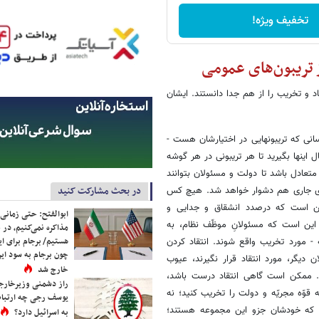
تخفیف ویژه!
ز تریبون‌های عمومی
اکید کردند و انتقاد و تخریب را از هم جدا دانستند. ایشان
نی که تریبونهایی در اختیارشان هست -
 اینها بگیرید تا هر تریبونی در هر گوشه
تعادل باشد تا دولت و مسئولان بتوانند
در بحث مشارکت کنید
های جاری هم دشوار خواهد شد. هیچ کس
این است که درصدد انشقاق و جدایی و
ابوالفتح: حتی زمانی 
ا این است که مسئولانِ موظّف نظام، به
مذاکره نمی‌کنیم، در 
هستیم/ برجام برای ای
 - مورد تخریب واقع شوند. انتقاد کردن
چون برجام به سود ایرا
دیگر، مورد انتقاد قرار نگیرند، عیوب
خارج شد
ت. ممکن است گاهی انتقاد درست باشد،
راز دشمنی وزیرخارجه 
وّه مجریّه و دولت را تخریب کنید؛ نه
یوسف رجی چه ارتباط
نی که خودشان جزو این مجموعه هستند؛
به اسرائیل دارد؟