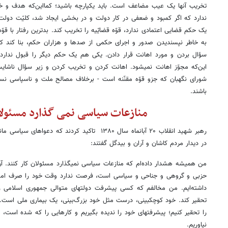
تخریب آنها یک عیب مضاعف است. باید یکپارچه باشید؛ کمااین‌که هدف و 
ندارد که اگر کمبود و ضعفی در کار دولت و در بخشی ایجاد شد، کلیّت دولت 
یک حکم قضایی اعتمادی ندارد، قوّه قضایّیه را تخریب کند. بدترین رفتار با 
به خاطر نپسندیدن صدور و اجرای حکمی از صدها و هزاران حکم، بنا کند کلّ 
سؤال بردن و مورد اهانت قرار دادن. یکی هم یک حکم دیگر را قبول ندارد
این‌که مجوّز اهانت نمیشود. اهانت کردن و تخریب کردن و زیر سؤال ناشای
شورای نگهبان که جزو قوّه مقنّنه است - برخلاف مصالح ملت و ناسپاسی ن
باشند.
منازعات سیاسی نمی گذارد مسئولا
رهبر شهید انقلاب ۲۰ آبانماه سال ۱۳۸۰ تاکید کردند ک
در دیدار مردم کاشان و آران و بیدگل‌ گفتند:
من همیشه هشدار داده‌ام که منازعات سیاسی نمیگذارد مسئولان کار کنند. آ
حزبی و گروهی و جناحی و سیاسی است، فرصت ندارد وقت خود را صرف امور مر
داشته‌ایم. من مخالفم که کسی پیشرفت دولتهای متوالی جمهوری اسلامی را از
تحقیر کند. خود کوچکبینی، درست مثل خود بزرگ‌بینی، یک بیماری ملی است. ه
را تحقیر کنیم؛ پیشرفتهای خود را ندیده بگیریم و کارهایی را که شده است، ب
نیاوریم.