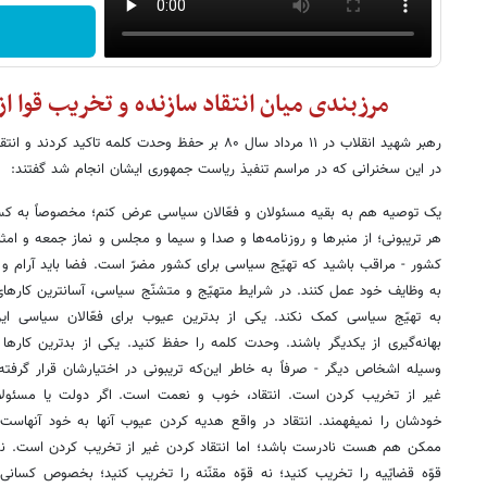
مرزبندی میان انتقاد سازنده و تخریب قوا ا
رهبر شهید انقلاب در ۱۱ مرداد سال ۸۰ بر حفظ وحدت کلمه ت
در این سخنرانی که در مراسم تنفیذ ریاست جمهوری ایشان انجام شد گفتند:
یک توصیه هم به بقیه مسئولان و فعّالان سیاسی عرض کنم؛ مخصوصاً به کسا
هر تریبونی؛ از منبرها و روزنامه‌ها و صدا و سیما و مجلس و نماز جمعه و امثال
کشور - مراقب باشید که تهیّج سیاسی برای کشور مضرّ است. فضا باید آرام و م
به وظایف خود عمل کنند. در شرایط متهیّج و متشنّج سیاسی، آسانترین کار
به تهیّج سیاسی کمک نکند. یکی از بدترین عیوب برای فعّالان سیاسی 
بهانه‌گیری از یکدیگر باشند. وحدت کلمه را حفظ کنید. یکی از بدترین کاره
وسیله اشخاص دیگر - صرفاً به خاطر این‌که تریبونی در اختیارشان قرار گرفته
غیر از تخریب کردن است. انتقاد، خوب و نعمت است. اگر دولت یا مسئولان 
خودشان را نمیفهمند. انتقاد در واقع هدیه کردن عیوب آنها به خود آنهاس
ممکن هم هست نادرست باشد؛ اما انتقاد کردن غیر از تخریب کردن است. نه ق
قوّه قضایّیه را تخریب کنید؛ نه قوّه مقنّنه را تخریب کنید؛ بخصوص کسا