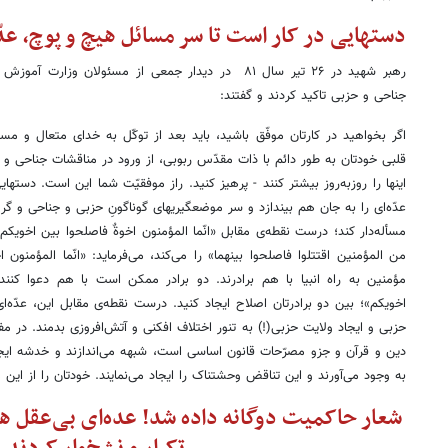
دستهایی در کار است تا سر مسائل هیچ و پوچ، عدّه
رهبر شهید در ۲۶ تیر سال ۸۱ در دیدار جمعی از مسئولان وز
جناحی و حزبی تاکید کردند و گفتند:
اگر بخواهید در کارتان موفّق باشید، باید بعد از توکّل به خدای متعال و مس
قلبی خودتان به طور دائم با ذات مقدّس ربوبی، از ورود در مناقشات جناحی و ح
اینها را روزبه‌روز بیشتر کنند - پرهیز کنید. راز موفقیّت شما این است. دسته
عدّه‌ای را به جان هم بیندازد و سر موضعگیریهای گوناگونِ حزبی و جناحی و گر
مسأله‌دار کند؛ درست نقطه‌ی مقابل «انّما المؤمنون اخوةٌ فاصلحوا بین اخویکم
من المؤمنین اقتتلوا فاصلحوا بینهما» را می‌کند، می‌فرماید: «انّما المؤمنون
مؤمنین به راه انبیا با هم برادرند. دو برادر ممکن است با هم دعوا کنن
اخویکم»؛ بین دو برادرتان اصلاح ایجاد کنید. درست نقطه‌ی مقابل این، عدّه‌ای
حزبی و ایجاد ولایت حزبی(!) به تنور اختلاف افکنی و آتش‌افروزی بدمند. در م
دین و قرآن و جزو مصرّحات قانون اساسی است، شبهه می‌اندازند و خدشه ایجا
به وجود می‌آورند و این تناقض وحشتناک را ایجاد می‌نمایند. خودتان را از این م
شعار حاکمیت دوگانه داده شد! عده‌ای بی‌عقل هم