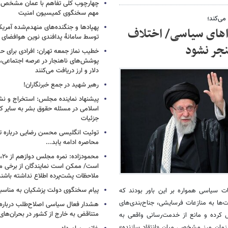
چهارچوب کلی تفاهم با عمان مشخص
مهم سخنگوی کمیسیون امنیت
می‌کند؛
پهپادها و جنگنده‌های منهدم‌شده آمریکا
واهای سیاسی/ اختلاف
توسط سامانۀ پدافندی نوین هوافضای س
نجر نشود
خطیب نماز جمعه تهران: افرادی برای حض
پوشش‌های ناهنجار در عرصه اجتماعی، ا
دلار و ارز دریافت می‌کنند
رهبر شهید در جمع خبرنگاران!
پیشنهاد نماینده مجلس: استخراج و نشر
اسلامی در مسئله حقوق بشر به سایر ک
جزئیات
توئیت انگلیسی محسن رضایی درباره تن
محاصره ادامه یابد...
است/ ممکن است نمایندگان از برخی م
ملاحظات پشت‌پرده اطلاع نداشته باشند
پیام سخنگوی دولت پزشکیان به مناسبت
فات سیاسی همواره بر این باور بودند که
‌ها به منازعات فرسایشی، جناح‌بندی‌های
هشدار فعال سیاسی اصلاح‌طلب درباره ا
متناقض به خارج از کشور در بحران‌های
ل کرده و مانع از خدمت‌رسانی واقعی به
م‌زمان مرز مشخصی میان «انتقاد سازنده»