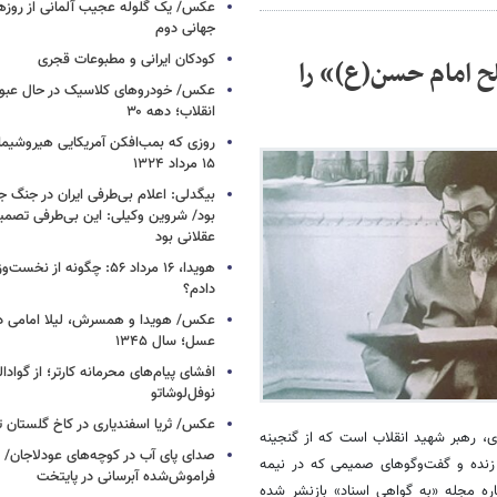
عکس/ یک گلوله عجیب آلمانی از روزها
جهانی دوم
کودکان ایرانی و مطبوعات قجری
ح امام حسن(ع)» را
عکس/ خودروهای کلاسیک در حال عبور ا
انقلاب؛ دهه ۳۰
روزی که بمب‌افکن آمریکایی هیروشیما 
۱۵ مرداد ۱۳۲۴
بیگدلی: اعلام بی‌طرفی ایران در جنگ ج
بود/ شروین وکیلی: این بی‌طرفی تصم
عقلانی بود
هویدا، ۱۶ مرداد ۵۶: چگونه از 
دادم؟
عکس/ هویدا و همسرش، لیلا امامی در 
عسل؛ سال ۱۳۴۵
افشای پیام‌های محرمانه کارتر؛ از گوادال
نوفل‌لوشاتو
عکس/ ثریا اسفندیاری در کاخ گلستان تهرا
ای، رهبر شهید انقلاب است که از گنجینه
صدای پای آب در کوچه‌های عودلاجان/
 زنده و گفت‌وگوهای صمیمی که در نیمه
فراموش‌شده آبرسانی در پایتخت
ماره مجله «به گواهی اسناد» بازنشر شده