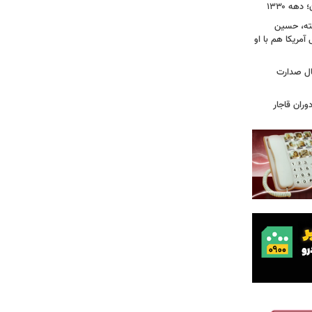
ه ۱۳۳۰
فته، حسین
 آمریکا هم با او
یس دفترم»؛ واکاوی ۱۳ سال صدارت
ران قاجار