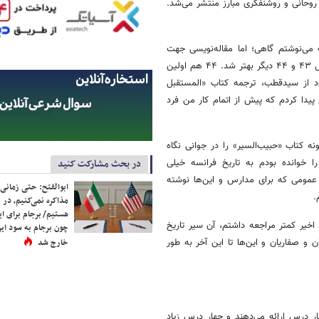
وحانی و روشنفکری مبارز منتشر می‌شد.
می‌نوشتم گاهی؛ اما مقاله‌نویسی جهت
انتشار نداشتم. از سال ۴۲ بود که شروع شد به‌تدریج چیزهایی نوشتم، در سال ۴۳ و ۴۴ دیگر بهتر شد. ۴۴ هم اولین
ود از سیدقطب، ترجمه کتاب «المستقبل
پیدا کردم که پیش از اتمام کار من فرد
نه کتاب «حبیب‌السیر» را در جوانی نگاه
ا خوانده بودم به تاریخ فرانسه خیلی
در بحث مشارکت کنید
ی عمومی که برای مدارس و این‌ها نوشته
ابوالفتح: حتی زمانی 
.
مذاکره نمی‌کنیم، در 
هستیم/ برجام برای ای
اخیر کمتر مراجعه داشتم، آن سیر تاریخ
چون برجام به سود ایرا
ن و صفاریان و این‌ها تا این آخر به طور
خارج شد
ر درس ارائه می‌دهند و چهار درس زیاد