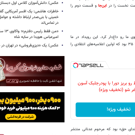
عکس/ دانش‌آموزان کلاس اول دبستان؛ ده
سمت نخست را در
این‌جا
و قسمت دوم را
خاطرات هاشمی: یک افسر آمریکایی‌ گ
خمینی با بنی‌صدر ارتباط داشته و عوامل‌
در تماس‌اند
«من فقط رئ
امیرعباس هویدا در سایه شاه
اب‌صفوی ما رو داغ‌دار کرد. این رویداد در ما
انگیزه‌ای برای حرکت و تفکر در مسائل سیاسی ایجاد کرد. به نظرم سال ۳۴ یا ۳۵ بود که اولین اعلامیه‌های انتقادی را
عکس/ یک «دیزی‌فروشی» در تهران در دو
 رو بریز دور! با پودرجلبک آسون
غر شو (تخفیف ویژه)
تخفیف ویژه!
ندای حق» بود که مرحوم عدنانی منتشر