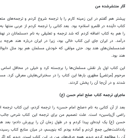
آثار منتشرشده من
پیشتر هم گفتم در این زمینه کارم را با ترجمه شروع کردم و ترجمه‌های متع
کتاب «آینده در قلمرو اسلام» بود. بعد کتابی را ترجمه کردم از عربی منتها ب
را هم به کتاب اضافه کردم که شد ترجمه و تعلیقی به نام «مسلمانان در نهض
درآمد. در ایران جای این کتاب خالی بود، زیرا در ایران درباره هند هرچه 
ضدمسلمان‌های هند بود. حتی مولفی که خودش مسلمان هم بود مثل «ابوالکل
هند بود.
این کتاب اول بار نقش مسلمان‌ها را برجسته کرد و خیلی در محافل اسامی و
مرحوم [مرتضی] مطهری بارها این کتاب را در سخنرانی‌هایش معرفی کرد. مسلم
شدند و در آن‌جا آن را پخش کردند.
ماجرای ترجمه کتاب صلح امام حسن (ع)
بعد از آن کتابی به نام «صلح امام حسن» را ترجمه کردم، این کتاب ترجمه
راضی آل‌یاسین» است. علت تصمیم من برای ترجمه این کتاب شرحی جالب دا
حسن (ع) یک ایده‌ای پیدا کردم و در طول زمان آن را پرورش دادم؛ بعد هم
یادداشت‌هایی جمع کردم و آماده بودم که بنویسم، در میان منابع کتاب رسید
آن را مطالعه کردم دیدم همه حرف‌های من در این کتاب است. دیدم که اگر 