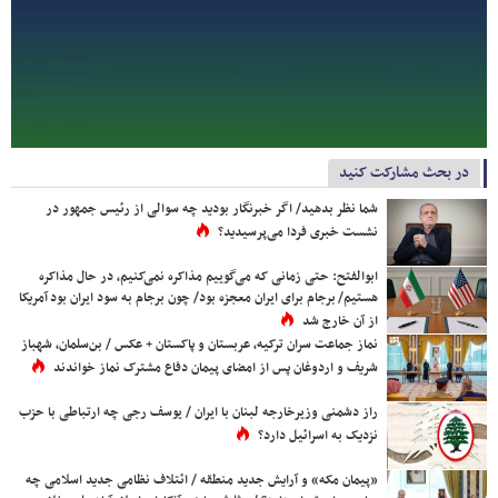
در بحث مشارکت کنید
شما نظر بدهید/ اگر خبرنگار بودید چه سوالی از رئیس جمهور در
نشست خبری فردا می‌پرسیدید؟
ابوالفتح: حتی زمانی که می‌گوییم مذاکره نمی‌کنیم، در حال مذاکره
هستیم/ برجام برای ایران معجزه بود/ چون برجام به سود ایران بود آمریکا
از آن خارج شد
نماز جماعت سران ترکیه، عربستان و پاکستان + عکس / بن‌سلمان، شهباز
شریف و اردوغان پس از امضای پیمان دفاع مشترک نماز خواندند
راز دشمنی وزیرخارجه لبنان با ایران / یوسف رجی چه ارتباطی با حزب
نزدیک به اسرائیل دارد؟
«پیمان مکه» و آرایش جدید منطقه / ائتلاف نظامی جدید اسلامی چه