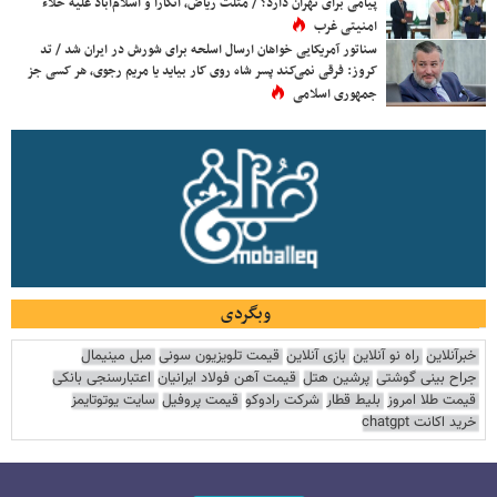
پیامی برای تهران دارد؟ / مثلث ریاض، آنکارا و اسلام‌آباد علیه خلاء
امنیتی غرب
سناتور آمریکایی خواهان ارسال اسلحه برای شورش در ایران شد / تد
کروز: فرقی نمی‌کند پسر شاه روی کار بیاید یا مریم رجوی، هر کسی جز
جمهوری اسلامی
وبگردی
خبرآنلاین
راه نو آنلاین
بازی آنلاین
قیمت تلویزیون سونی
مبل مینیمال
جراح بینی گوشتی
پرشین هتل
قیمت آهن فولاد ایرانیان
اعتبارسنجی بانکی
قیمت طلا امروز
بلیط قطار
شرکت رادوکو
قیمت پروفیل
سایت یوتوتایمز
خرید اکانت chatgpt