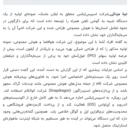
تینا مزدکی_
شرکت اسپیس‌ایکس متعلق به ایلان ماسک، نمونه‌ای اولیه از یک
دستگاه شبیه به گوشی تلفن همراه را توسعه داده است که برای دگرگونی در
نحوه تعامل انسان‌ها با هوش مصنوعی طراحی شده و این شرکت اخیراً آن را به
سرمایه‌گذاران خود نشان داده است.
به گفته افراد آشنا با این موضوع، این شرکت هوافضا و هوش مصنوعی، نمونه
اولیه مذکور را که از طراحی شیکی بهره می‌برد و باریک‌تر از آیفون است، پیش از
عرضه اولیه سهام (IPO) غول‌آسای خود به برخی از سرمایه‌گذاران و ذینفعان
کلیدی نشان داده است.
بر اساس جزئیات بیشتری که از این گزارش به دست آمده، این گجت دستی قرار
است روی یک سیستم‌عامل اختصاصی اجرا شود، به فناوری‌های پیشرفته هوش
مصنوعی شرکت xAI از جمله مدل‌های هوش مصنوعی مانند چت‌بات گراک مجهز
باشد و از پردازنده‌های اسنپدراگون (Snapdragon) شرکت کوالکام استفاده کند.
این رویکرد به اسپیس‌ایکس اجازه می‌دهد تا به طور کامل خارج از اکوسیستم‌های
اندروید و آی‌اواس (iOS) فعالیت کند و از پرداخت کارمزدهای فروشگاهی و
محدودیت‌های نرم‌افزاری اپل و گوگل خلاصی یابد. همچنین گمانه‌زنی‌هایی وجود
دارد که این دستگاه می‌تواند در آینده به طور مستقیم به شبکه اینترنت ماهواره‌ای
استارلینک متصل شود.