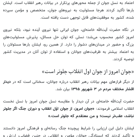
اعتماد به نسل جوان از جمله محورهای پرتکرار در بیانات رهبر انقلاب است. ایشان
بارها تأکید کردند هرجا مسئولیت به نیروهای جوان، متخصص و مؤمن سپرده
شده، کشور به موفقیت‌های قابل توجهی دست یافته است.
در نگاه حضرت آیت‌الله خامنه‌ای، جوان ایرانی تنها نیروی آینده نبود، بلکه نیروی
امروز کشور محسوب می‌شد؛ نسلی که توان حل مسائل، پذیرش مسئولیت‌های
بزرگ و حضور در میدان‌های دشوار را دارد. از همین رو، ایشان بارها مسئولان را
به اعتماد بیشتر به ظرفیت‌های جوانان و استفاده از توان آنان در مدیریت کشور
توصیه کردند.
«جوان امروز از جوان اول انقلاب جلوتر است»
از دیگر فرازهای مهم بیانات رهبر انقلاب درباره جوانان، سخنانی است که در
دیدار
اقشار مختلف مردم در ۳ شهریور ۱۳۹۵
بیان شد.
حضرت آیت‌الله خامنه‌ای در آن دیدار با مقایسه نسل جوان امروز با نسل نخست
انقلاب اسلامی فرمودند:
«جوان امروز، از جوان اوّل انقلاب و دوران جنگ اگر جلوتر
نباشد، عقب‌تر نیست؛ و من معتقدم که جلوتر است.»
ایشان دلیل این ارزیابی را شرایط پیچیده جنگ رسانه‌ای و فرهنگی امروز دانستند
و تأکید کردند که ایستادگی جوانان مؤمن و انقلابی در چنین فضایی، ارزش و