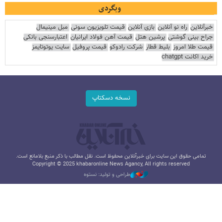
وبگردی
خبرآنلاین
راه نو آنلاین
بازی آنلاین
قیمت تلویزیون سونی
مبل مینیمال
جراح بینی گوشتی
پرشین هتل
قیمت آهن فولاد ایرانیان
اعتبارسنجی بانکی
قیمت طلا امروز
بلیط قطار
شرکت رادوکو
قیمت پروفیل
سایت یوتوتایمز
خرید اکانت chatgpt
نسخه دسکتاپ
تمامی حقوق این سایت برای خبرآنلاین محفوظ است. نقل مطالب با ذکر منبع بلامانع است.
Copyright © 2025 khabaronline News Agancy, All rights reserved
طراحی و تولید: نستوه