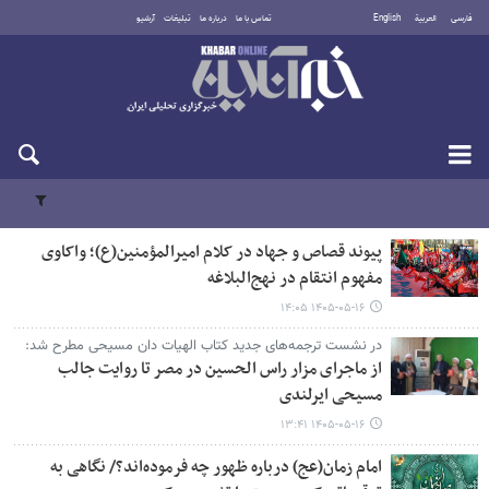
فارسی
العربية
English
تماس با ما
درباره ما
تبلیغات
آرشیو
جمعه ۱۶ مرداد ۱۴۰۵
پیوند قصاص و جهاد در کلام امیرالمؤمنین(ع)؛ واکاوی
مفهوم انتقام در نهج‌البلاغه
۱۴۰۵-۰۵-۱۶ ۱۴:۰۵
در نشست ترجمه‌های جدید کتاب الهیات دان مسیحی مطرح شد:
از ماجرای مزار راس الحسین در مصر تا روایت جالب
مسیحی ایرلندی
۱۴۰۵-۰۵-۱۶ ۱۳:۴۱
امام زمان(عج) درباره ظهور چه فرموده‌اند؟/ نگاهی به