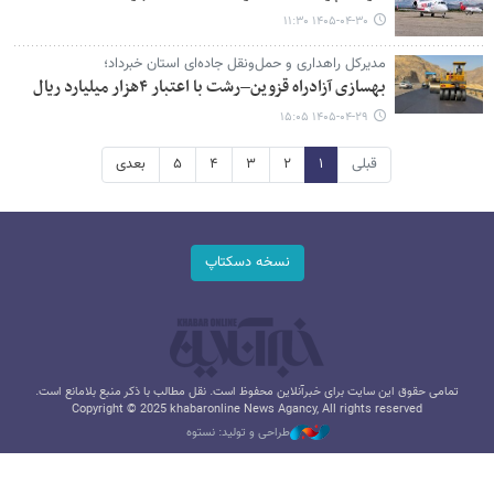
۱۴۰۵-۰۴-۳۰ ۱۱:۳۰
مدیرکل راهداری و حمل‌ونقل جاده‌ای استان خبرداد؛
بهسازی آزادراه قزوین–رشت با اعتبار ۴هزار میلیارد ریال
۱۴۰۵-۰۴-۲۹ ۱۵:۰۵
قبلی
۱
۲
۳
۴
۵
بعدی
نسخه دسکتاپ
تمامی حقوق این سایت برای خبرآنلاین محفوظ است. نقل مطالب با ذکر منبع بلامانع است.
Copyright © 2025 khabaronline News Agancy, All rights reserved
طراحی و تولید: نستوه