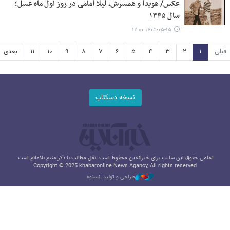
عکس/ هویدا و همسرش، لیلا امامی در روز اول ماه عسل؛
سال ۱۳۴۵
۱۴۰۵-۰۵-۱۵ ۱۲:۰۰
قبلی
۱
۲
۳
۴
۵
۶
۷
۸
۹
۱۰
۱۱
بعدی
نسخه دسکتاپ
تمامی حقوق این سایت برای خبرآنلاین محفوظ است. نقل مطالب با ذکر منبع بلامانع است.
Copyright © 2025 khabaronline News Agancy, All rights reserved
طراحی و تولید: نستوه