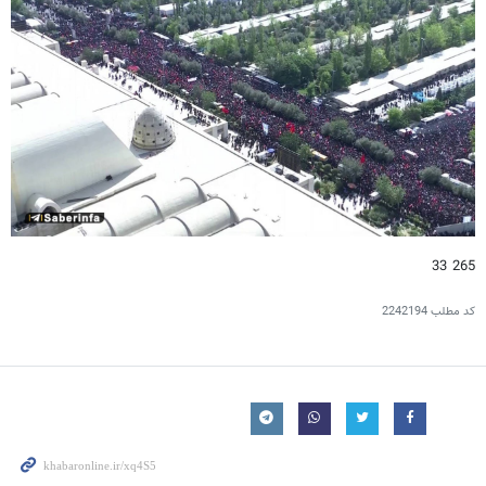
265 33
کد مطلب
2242194