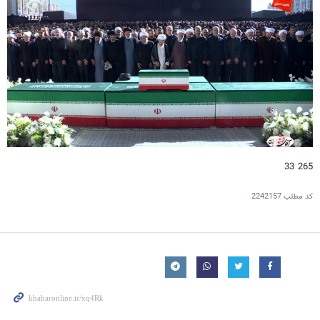
265 33
کد مطلب
2242157