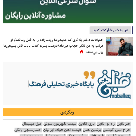
در بحث مشارکت کنید
اعترافات دختر بلاگری که حمیدرضا رجب‌زاده را به قتل رسانده/ او
مرتب به من تذکر حجاب می‌داد/دوست پسرم گفت بابت قتل بسیجی‌ها
پول می‌دهند
وبگردی
خبرآنلاین
راه نو آنلاین
بازی آنلاین
قیمت تلویزیون سونی
مبل مینیمال
جراح بینی گوشتی
پرشین هتل
قیمت آهن فولاد ایرانیان
اعتبارسنجی بانکی
قیمت طلا امروز
بلیط قطار
شرکت رادوکو
قیمت پروفیل
سایت یوتوتایمز